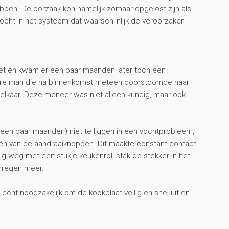
bben. De oorzaak kon namelijk zomaar opgelost zijn als
ht in het systeem dat waarschijnlijk de veroorzaker
iet en kwam er een paar maanden later toch een
dere man die na binnenkomst meteen doorstoomde naar
 elkaar. Deze meneer was niet alleen kundig, maar ook
een paar maanden) niet te liggen in een vochtprobleem,
 één van de aandraaiknoppen. Dit maakte constant contact
dig weg met een stukje keukenrol, stak de stekker in het
nregen meer.
cht noodzakelijk om de kookplaat veilig en snel uit en