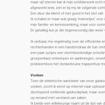
maar vijf sterren kan ik mijn schilderwerk ech
afgewerkt leek, ziet er bij mij de volgende ocht
Een deur die klemt of niet goed in het slot val
Ik schakel er maar wat graag ‘mannetjes’ voor i
mijn familie- en kennissenkring, maar voor so
En gelukkig kun je die tegenwoordig dan weer v
Ik verbaas me regelmatig over de efficiëntie
rechterhanden in een handomdraai de tuin omto
een paar uurtjes een stormbestendige schutti
groepenkast ontwerpen en aanbrengen, onverkl
probleemloos het donkerbruine trappenhuis tr
Vonken
Toen de elektrische aansteker van onze gasko
vonken, zocht ik eerst op internet naar oplossi
doorlopend vonkende gaskookplaat, maar voor
op iemand met verstand van zaken.
Ik belde een willekeurige naam uit de lijst va