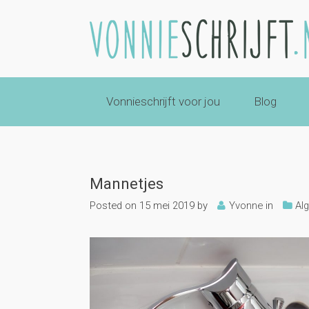
Vonnieschrijft voor jou
Blog
Mannetjes
Posted on
15 mei 2019
by
Yvonne
in
Al