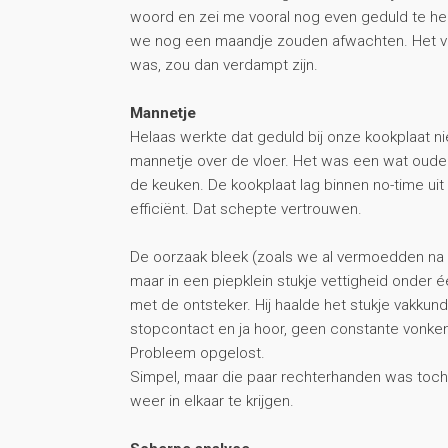
woord en zei me vooral nog even geduld te he
we nog een maandje zouden afwachten. Het voc
was, zou dan verdampt zijn.
Mannetje
Helaas werkte dat geduld bij onze kookplaat n
mannetje over de vloer. Het was een wat ou
de keuken. De kookplaat lag binnen no-time uit
efficiënt. Dat schepte vertrouwen.
De oorzaak bleek (zoals we al vermoedden na 
maar in een piepklein stukje vettigheid onder
met de ontsteker. Hij haalde het stukje vakkun
stopcontact en ja hoor, geen constante vonke
Probleem opgelost.
Simpel, maar die paar rechterhanden was toch e
weer in elkaar te krijgen.