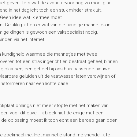
t niet geven. Iets wat de avond ervoor nog zo mooi glad
end in het daglicht toch een stuk minder strak uit.
t. Geen idee wat ik ermee moet.
n. Gelukkig zitten er wat van die handige mannetjes in
mmige dingen is gewoon een vakspecialist nodig.
inden via het internet.
 en kundigheid waarmee die mannetjes met twee
veren tot een strak ingericht en bestraat geheel, binnen
ng plaatsen, een geheel bij ons huis passende nieuwe
aarbare geluiden uit de vaatwasser laten verdwijnen of
ansformeren naar een lichte oase.
okplaat onlangs niet meer stopte met het maken van
ngen voor dit euvel. Ik bleek niet de enige met een
 de oplossing moest ik toch echt een beroep gaan doen
n de zoekmachine. Het mannetje stond me vriendelijk te