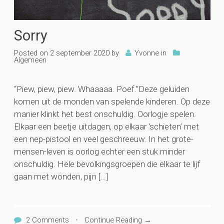
Sorry
Posted on
2 september 2020
by
Yvonne
in
Algemeen
“Piew, piew, piew. Whaaaaa. Poef.”Deze geluiden
komen uit de monden van spelende kinderen. Op deze
manier klinkt het best onschuldig. Oorlogje spelen.
Elkaar een beetje uitdagen, op elkaar ‘schieten’ met
een nep-pistool en veel geschreeuw. In het grote-
mensen-leven is oorlog echter een stuk minder
onschuldig. Hele bevolkingsgroepen die elkaar te lijf
gaan met wonden, pijn […]
2 Comments
•
Continue Reading →