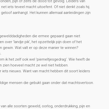
onden, pijn of zelfs de dood tot gevolg. Leiders van
et iets teveel macht uitoefent. Of niet denkt zoals hij.
geloof aanhangt. Het kunnen allemaal aanleidingen zijn
de gewelddadigheden die ermee gepaard gaan niet
 over ‘landje pik’, het opzettelijk pijn doen of het
en gewin. Wat valt er op deze manier te winnen?
s.
m ik het zelf ook wel ‘piemeltjesgedrag’. Wie heeft de
en zien hoeveel macht ze wel niet hebben.
eer iets nieuws. Want van macht hebben dit soort leiders
schuldige mensen die gebukt gaan onder dat machtsvertoon.
 van alle soorten geweld, oorlog, onderdrukking, pijn en