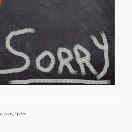
og
,
Sorry
,
Spelen