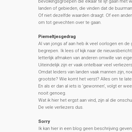
bevolkingsgroepen die elkaar te lijf gaan met w
landen of gebieden, die vinden dat de buurman n
Of niet dezelfde waarden draagt. Of een ander 
om tot gevechten over te gaan.
Piemeltjesgedrag
Al van jongs af aan heb ik veel oorlogen en 
begrepen. Ik lees of kijk naar de nieuwsberichten
letterlijk afmaken van anderen omwille van eig
Uiteindelijk zijn er vaak ontelbaar veel verliezer
Omdat leiders van landen vaak mannen zijn, noe
grootste? Wie komt het verst? Alles om te lat
En als er dan al iets is ‘gewonnen’, volgt er w
nooit genoeg.
Wat ik hier het ergst aan vind, zijn al die on
De vele verliezers dus.
Sorry
Ik kan hier in een blog geen beschrijving geven