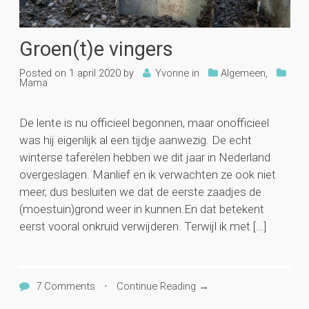
Groen(t)e vingers
Posted on
1 april 2020
by
Yvonne
in
Algemeen
,
Mama
De lente is nu officieel begonnen, maar onofficieel
was hij eigenlijk al een tijdje aanwezig. De echt
winterse taferelen hebben we dit jaar in Nederland
overgeslagen. Manlief en ik verwachten ze ook niet
meer, dus besluiten we dat de eerste zaadjes de
(moestuin)grond weer in kunnen.En dat betekent
eerst vooral onkruid verwijderen. Terwijl ik met […]
7 Comments
•
Continue Reading →