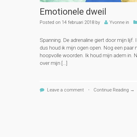
Emotionele dweil
Posted on
14 februari 2018
by
Yvonne
in
Spanning. De adrenaline giert door mijn lijf. Ik
dus houd ik mijn ogen open. Nog een paar mi
hoopvolle woorden. Ik houd mijn adem in. N
over mijn […]
Leave a comment
•
Continue Reading →