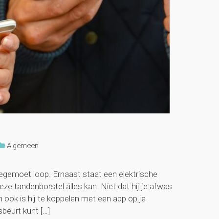
Algemeen
 tegemoet loop. Ernaast staat een elektrische
ze tandenborstel álles kan. Niet dat hij je afwas
n ook is hij te koppelen met een app op je
beurt kunt […]