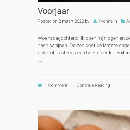
Voorjaar
Posted on
2 maart 2022
by
Yvonne
in
A
Woensdagochtend. Ik open mijn ogen en zie 
heen schijnen. De zon doet de laatste dagen 
opkomt, is steeds een beetje eerder. Buiten,
[…]
1 Comment
•
Continue Reading →