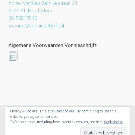
Annie Mankes-Zernikestraat 21
2135 PL Hoofddorp
06-55817016
yvonne@vonnieschrijft.nl
Algemene Voorwaarden Vonnieschrijft
Privacy & Cookies: This site uses cookies. By continuing to use this
website, you agree to their use.
Vonnieschrijft.nl © 2026. All Rights Reserved.
To find out more, including how to control cookies, see here:
Cookiebeleid
Powered by CoolCreations