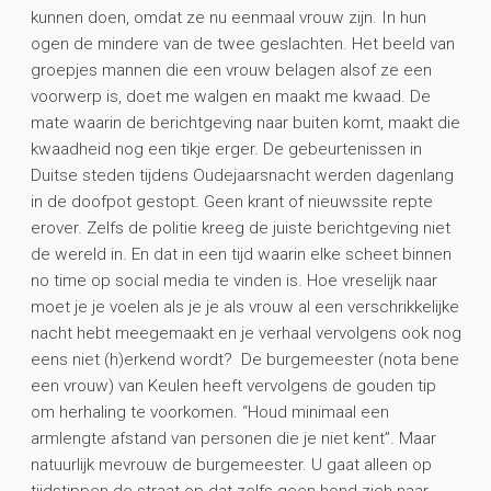
kunnen doen, omdat ze nu eenmaal vrouw zijn. In hun
ogen de mindere van de twee geslachten. Het beeld van
groepjes mannen die een vrouw belagen alsof ze een
voorwerp is, doet me walgen en maakt me kwaad. De
mate waarin de berichtgeving naar buiten komt, maakt die
kwaadheid nog een tikje erger. De gebeurtenissen in
Duitse steden tijdens Oudejaarsnacht werden dagenlang
in de doofpot gestopt. Geen krant of nieuwssite repte
erover. Zelfs de politie kreeg de juiste berichtgeving niet
de wereld in. En dat in een tijd waarin elke scheet binnen
no time op social media te vinden is. Hoe vreselijk naar
moet je je voelen als je je als vrouw al een verschrikkelijke
nacht hebt meegemaakt en je verhaal vervolgens ook nog
eens niet (h)erkend wordt? De burgemeester (nota bene
een vrouw) van Keulen heeft vervolgens de gouden tip
om herhaling te voorkomen. “Houd minimaal een
armlengte afstand van personen die je niet kent”. Maar
natuurlijk mevrouw de burgemeester. U gaat alleen op
tijdstippen de straat op dat zelfs geen hond zich naar