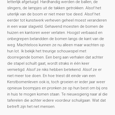
letterlijk afgetuigd. Hardhandig werden de ballen, de
slingers, de lampjes uit de takken getrokken. Alsof het
uiterlijk van de boom er niet meer toe deed. Alsof het
eerder tot kunstwerk verheven geheel moest veranderen
in een waar slagveld. Gehavend moesten de bomen de
huizen en kantoren weer verlaten. Hoogst verbaasd en
onbegrepen belandden de bomen langs de kant van de
weg. Machteloos kunnen ze nu alleen maar wachten op
hun lot. Ik bekijk het treurige schouwspel met
doorregende bomen. Een berg aan verhalen dat achter
die stapel schuilt gaat, wordt straks in één keer
vernietigd. Alsof ze niks hebben betekend. Alsof ze er
niet meer toe doen. En hoe triest dit einde van een
Kerstbomenleven ook is, toch groeien er ieder jaar weer
opnieuw boompjes en pronken ze op hun best om bij ons
in huis te mogen komen staan. Te nieuwsgierig naar al die
taferelen die achter iedere voordeur schuilgaan. Wat dat
betreft zijn het net mensen.