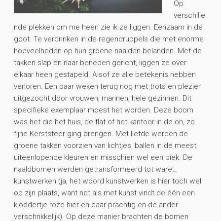
Op
verschille
nde plekken om me heen zie ik ze liggen. Eenzaam in de
goot. Te verdrinken in de regendruppels die met enorme
hoeveelheden op hun groene naalden belanden. Met de
takken slap en naar beneden gericht, liggen ze over
elkaar heen gestapeld. Alsof ze alle betekenis hebben
verloren. Een paar weken terug nog met trots en plezier
uitgezocht door vrouwen, mannen, hele gezinnen. Dit
specifieke exemplaar moest het worden. Deze boom
was het die het huis, de flat of het kantoor in de oh, zo
fijne Kerstsfeer ging brengen. Met liefde werden de
groene takken voorzien van lichtjes, ballen in de meest
uiteenlopende kleuren en misschien wel een piek. De
naaldbomen werden getransformeerd tot ware…
kunstwerken (ja, het woord kunstwerken is hier toch wel
op zijn plaats, want net als met kunst vindt de één een
kloddertje roze hier en daar prachtig en de ander
verschrikkelijk). Op deze manier brachten de bomen