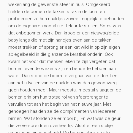
wekenlang de gewenste sfeer in huis. Omgekeerd
hielden de bomen de takken strak in de lucht en
probeerden ze hun naaldjes zoveel mogelijk te behouden
om de eigenaren vooral niet teleur te stellen. Soms was
dat onbegonnen werk. Dan kroop er een nieuwsgierige
baby langs die met zijn handjes even aan de takken
moest trekken of sprong er een kat wild in op zijn eigen
spiegelbeeld in die glanzende kerstbal onderin. Ook
kwam het voor dat mensen leken te zijn vergeten dat
bomen levende wezens zijn en behoefte hebben aan
water. Dan stond de boom te vergaan van de dorst en
aan het uitvallen van de naalden was dan gewoonweg
geen houden meer. Maar meestal; meestal slaagden de
bomen erin om hun trotse rol van sfeerbrenger te
vervullen tot aan het begin van het nieuwe jaar. Met
genoegen haalden ze de complimenten van iedereen
binnen. Wat stonden ze er mooi bij. En wat was de geur
die ze verspreidden overheerlijk. Alsof er een stukje
natuur was binnengehaald. De bomen slurpten alle