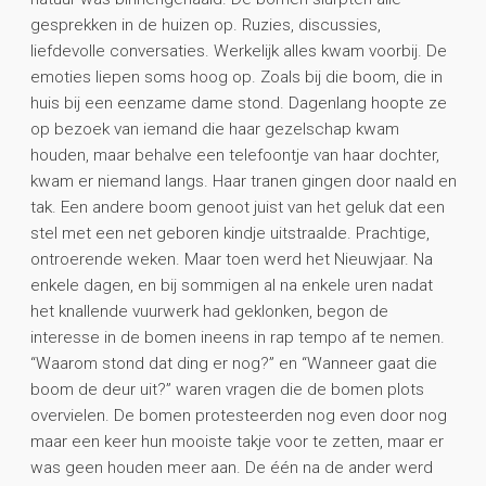
gesprekken in de huizen op. Ruzies, discussies,
liefdevolle conversaties. Werkelijk alles kwam voorbij. De
emoties liepen soms hoog op. Zoals bij die boom, die in
huis bij een eenzame dame stond. Dagenlang hoopte ze
op bezoek van iemand die haar gezelschap kwam
houden, maar behalve een telefoontje van haar dochter,
kwam er niemand langs. Haar tranen gingen door naald en
tak. Een andere boom genoot juist van het geluk dat een
stel met een net geboren kindje uitstraalde. Prachtige,
ontroerende weken. Maar toen werd het Nieuwjaar. Na
enkele dagen, en bij sommigen al na enkele uren nadat
het knallende vuurwerk had geklonken, begon de
interesse in de bomen ineens in rap tempo af te nemen.
“Waarom stond dat ding er nog?” en “Wanneer gaat die
boom de deur uit?” waren vragen die de bomen plots
overvielen. De bomen protesteerden nog even door nog
maar een keer hun mooiste takje voor te zetten, maar er
was geen houden meer aan. De één na de ander werd