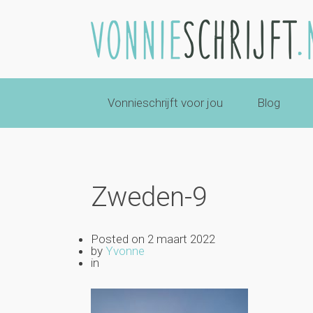
Vonnieschrijft voor jou
Blog
Zweden-9
Posted on
2 maart 2022
by
Yvonne
in