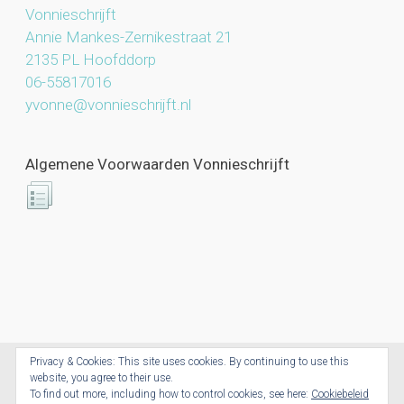
Vonnieschrijft
Annie Mankes-Zernikestraat 21
2135 PL Hoofddorp
06-55817016
yvonne@vonnieschrijft.nl
Algemene Voorwaarden Vonnieschrijft
Privacy & Cookies: This site uses cookies. By continuing to use this
website, you agree to their use.
Vonnieschrijft.nl © 2026. All Rights Reserved.
To find out more, including how to control cookies, see here:
Cookiebeleid