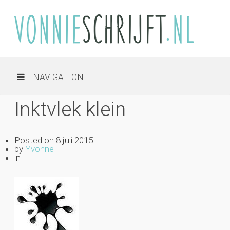
NAVIGATION
Inktvlek klein
Posted on
8 juli 2015
by
Yvonne
in