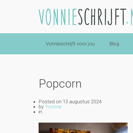
Vonnieschrijft voor jou
Blog
Popcorn
Posted on
13 augustus 2024
by
Yvonne
in