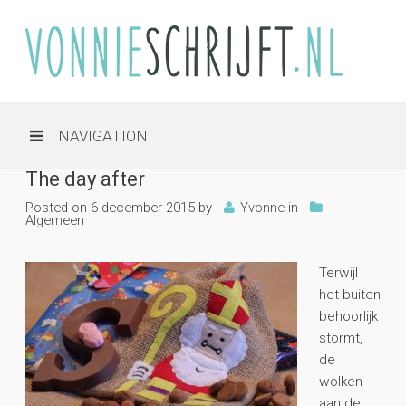
NAVIGATION
The day after
Posted on
6 december 2015
by
Yvonne
in
Algemeen
Terwijl
het buiten
behoorlijk
stormt,
de
wolken
aan de