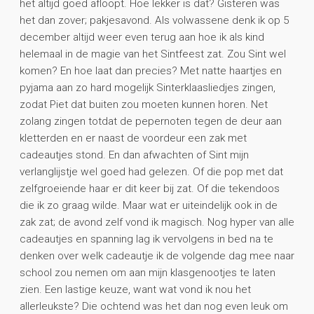
het altijd goed afloopt. Hoe lekker is dat? Gisteren was
het dan zover; pakjesavond. Als volwassene denk ik op 5
december altijd weer even terug aan hoe ik als kind
helemaal in de magie van het Sintfeest zat. Zou Sint wel
komen? En hoe laat dan precies? Met natte haartjes en
pyjama aan zo hard mogelijk Sinterklaasliedjes zingen,
zodat Piet dat buiten zou moeten kunnen horen. Net
zolang zingen totdat de pepernoten tegen de deur aan
kletterden en er naast de voordeur een zak met
cadeautjes stond. En dan afwachten of Sint mijn
verlanglijstje wel goed had gelezen. Of die pop met dat
zelfgroeiende haar er dit keer bij zat. Of die tekendoos
die ik zo graag wilde. Maar wat er uiteindelijk ook in de
zak zat; de avond zelf vond ik magisch. Nog hyper van alle
cadeautjes en spanning lag ik vervolgens in bed na te
denken over welk cadeautje ik de volgende dag mee naar
school zou nemen om aan mijn klasgenootjes te laten
zien. Een lastige keuze, want wat vond ik nou het
allerleukste? Die ochtend was het dan nog even leuk om