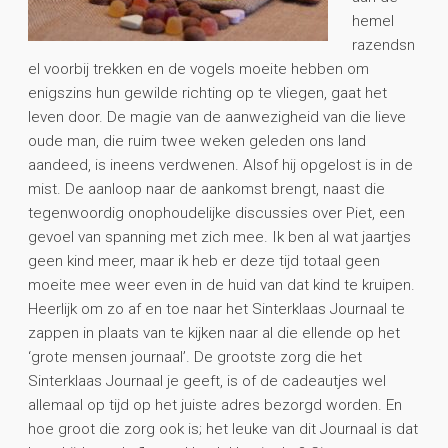
hemel
razendsn
el voorbij trekken en de vogels moeite hebben om
enigszins hun gewilde richting op te vliegen, gaat het
leven door. De magie van de aanwezigheid van die lieve
oude man, die ruim twee weken geleden ons land
aandeed, is ineens verdwenen. Alsof hij opgelost is in de
mist. De aanloop naar de aankomst brengt, naast die
tegenwoordig onophoudelijke discussies over Piet, een
gevoel van spanning met zich mee. Ik ben al wat jaartjes
geen kind meer, maar ik heb er deze tijd totaal geen
moeite mee weer even in de huid van dat kind te kruipen.
Heerlijk om zo af en toe naar het Sinterklaas Journaal te
zappen in plaats van te kijken naar al die ellende op het
‘grote mensen journaal’. De grootste zorg die het
Sinterklaas Journaal je geeft, is of de cadeautjes wel
allemaal op tijd op het juiste adres bezorgd worden. En
hoe groot die zorg ook is; het leuke van dit Journaal is dat