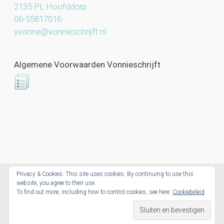
2135 PL Hoofddorp
06-55817016
yvonne@vonnieschrijft.nl
Algemene Voorwaarden Vonnieschrijft
Privacy & Cookies: This site uses cookies. By continuing to use this
website, you agree to their use.
Vonnieschrijft.nl © 2026. All Rights Reserved.
To find out more, including how to control cookies, see here:
Cookiebeleid
Powered by CoolCreations