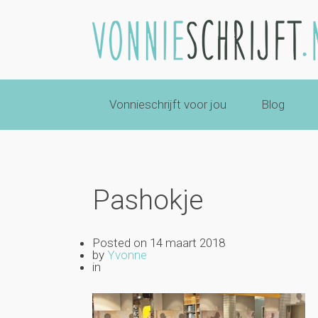
Vonnieschrijft voor jou
Blog
Pashokje
Posted on
14 maart 2018
by
Yvonne
in