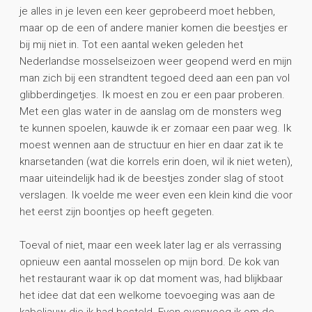
je alles in je leven een keer geprobeerd moet hebben,
maar op de een of andere manier komen die beestjes er
bij mij niet in. Tot een aantal weken geleden het
Nederlandse mosselseizoen weer geopend werd en mijn
man zich bij een strandtent tegoed deed aan een pan vol
glibberdingetjes. Ik moest en zou er een paar proberen.
Met een glas water in de aanslag om de monsters weg
te kunnen spoelen, kauwde ik er zomaar een paar weg. Ik
moest wennen aan de structuur en hier en daar zat ik te
knarsetanden (wat die korrels erin doen, wil ik niet weten),
maar uiteindelijk had ik de beestjes zonder slag of stoot
verslagen. Ik voelde me weer even een klein kind die voor
het eerst zijn boontjes op heeft gegeten.
Toeval of niet, maar een week later lag er als verrassing
opnieuw een aantal mosselen op mijn bord. De kok van
het restaurant waar ik op dat moment was, had blijkbaar
het idee dat dat een welkome toevoeging was aan de