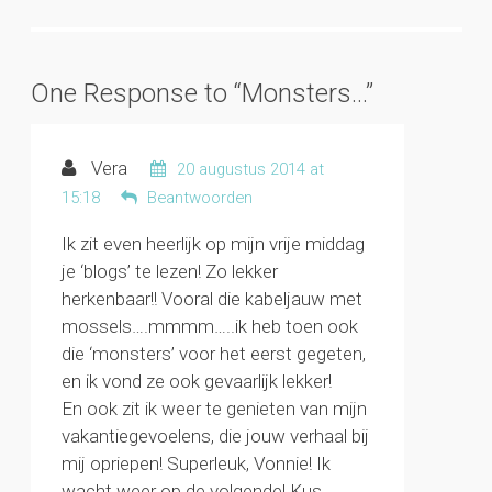
One Response to “Monsters…”
Vera
20 augustus 2014 at
15:18
Beantwoorden
Ik zit even heerlijk op mijn vrije middag
je ‘blogs’ te lezen! Zo lekker
herkenbaar!! Vooral die kabeljauw met
mossels….mmmm…..ik heb toen ook
die ‘monsters’ voor het eerst gegeten,
en ik vond ze ook gevaarlijk lekker!
En ook zit ik weer te genieten van mijn
vakantiegevoelens, die jouw verhaal bij
mij opriepen! Superleuk, Vonnie! Ik
wacht weer op de volgende! Kus