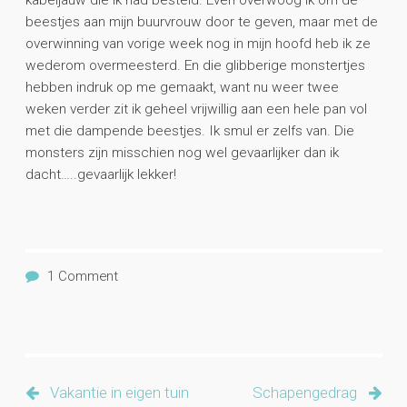
kabeljauw die ik had besteld. Even overwoog ik om de
beestjes aan mijn buurvrouw door te geven, maar met de
overwinning van vorige week nog in mijn hoofd heb ik ze
wederom overmeesterd. En die glibberige monstertjes
hebben indruk op me gemaakt, want nu weer twee
weken verder zit ik geheel vrijwillig aan een hele pan vol
met die dampende beestjes. Ik smul er zelfs van. Die
monsters zijn misschien nog wel gevaarlijker dan ik
dacht…..gevaarlijk lekker!
1 Comment
Vakantie in eigen tuin
Schapengedrag