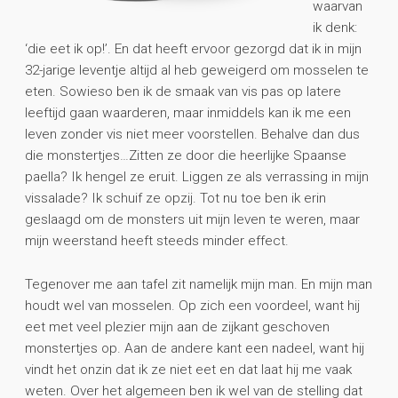
waarvan
ik denk:
‘die eet ik op!’. En dat heeft ervoor gezorgd dat ik in mijn
32-jarige leventje altijd al heb geweigerd om mosselen te
eten. Sowieso ben ik de smaak van vis pas op latere
leeftijd gaan waarderen, maar inmiddels kan ik me een
leven zonder vis niet meer voorstellen. Behalve dan dus
die monstertjes…Zitten ze door die heerlijke Spaanse
paella? Ik hengel ze eruit. Liggen ze als verrassing in mijn
vissalade? Ik schuif ze opzij. Tot nu toe ben ik erin
geslaagd om de monsters uit mijn leven te weren, maar
mijn weerstand heeft steeds minder effect.
Tegenover me aan tafel zit namelijk mijn man. En mijn man
houdt wel van mosselen. Op zich een voordeel, want hij
eet met veel plezier mijn aan de zijkant geschoven
monstertjes op. Aan de andere kant een nadeel, want hij
vindt het onzin dat ik ze niet eet en dat laat hij me vaak
weten. Over het algemeen ben ik wel van de stelling dat