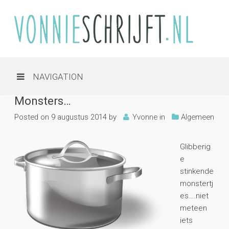
NAVIGATION
Monsters…
Posted on
9 augustus 2014
by
Yvonne
in
Algemeen
Glibberig
e
stinkende
monstertj
es….niet
meteen
iets