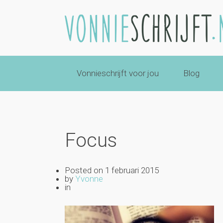
Vonnieschrijft voor jou
Blog
Focus
Posted on
1 februari 2015
by
Yvonne
in