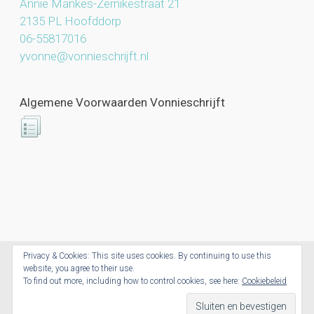
Annie Mankes-Zernikestraat 21
2135 PL Hoofddorp
06-55817016
yvonne@vonnieschrijft.nl
Algemene Voorwaarden Vonnieschrijft
Privacy & Cookies: This site uses cookies. By continuing to use this
website, you agree to their use.
Vonnieschrijft.nl © 2026. All Rights Reserved.
To find out more, including how to control cookies, see here:
Cookiebeleid
Powered by CoolCreations