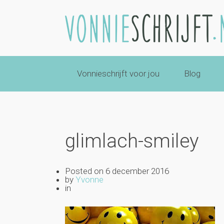
Vonnieschrijft voor jou
Blog
glimlach-smiley
Posted on
6 december 2016
by
Yvonne
in