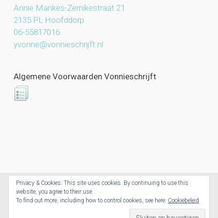
Annie Mankes-Zernikestraat 21
2135 PL Hoofddorp
06-55817016
yvonne@vonnieschrijft.nl
Algemene Voorwaarden Vonnieschrijft
Privacy & Cookies: This site uses cookies. By continuing to use this
website, you agree to their use.
Vonnieschrijft.nl © 2026. All Rights Reserved.
To find out more, including how to control cookies, see here:
Cookiebeleid
Powered by CoolCreations