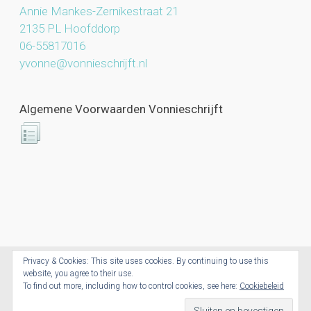
Annie Mankes-Zernikestraat 21
2135 PL Hoofddorp
06-55817016
yvonne@vonnieschrijft.nl
Algemene Voorwaarden Vonnieschrijft
Privacy & Cookies: This site uses cookies. By continuing to use this
website, you agree to their use.
Vonnieschrijft.nl © 2026. All Rights Reserved.
To find out more, including how to control cookies, see here:
Cookiebeleid
Powered by CoolCreations