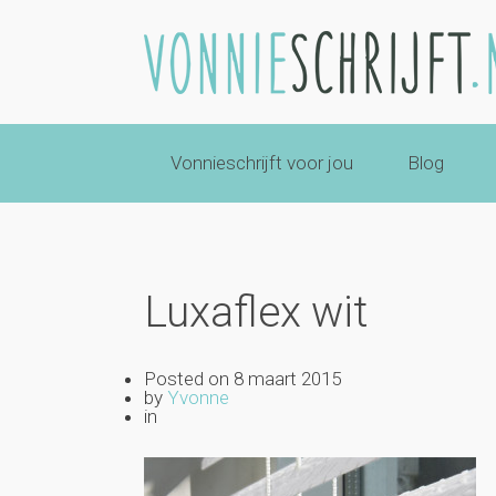
Vonnieschrijft voor jou
Blog
Luxaflex wit
Posted on
8 maart 2015
by
Yvonne
in