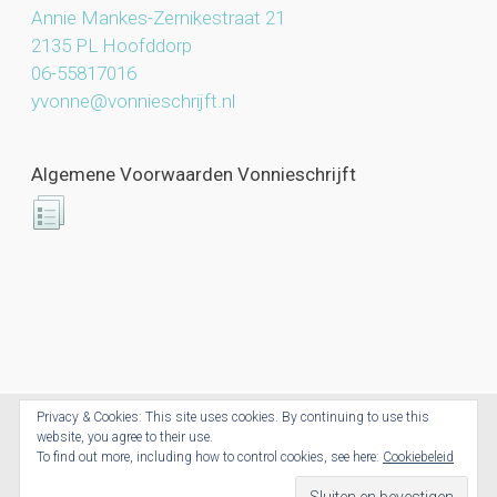
Annie Mankes-Zernikestraat 21
2135 PL Hoofddorp
06-55817016
yvonne@vonnieschrijft.nl
Algemene Voorwaarden Vonnieschrijft
Privacy & Cookies: This site uses cookies. By continuing to use this
website, you agree to their use.
Vonnieschrijft.nl © 2026. All Rights Reserved.
To find out more, including how to control cookies, see here:
Cookiebeleid
Powered by CoolCreations