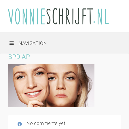
NAVIGATION
BPD AP
No comments yet.