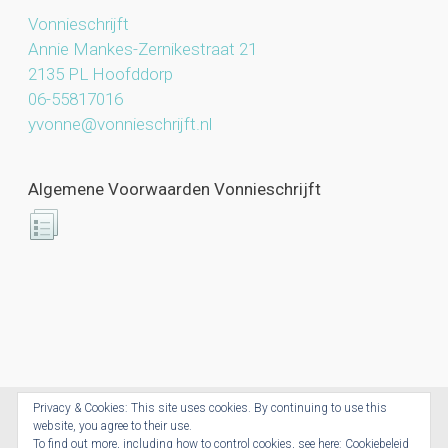
Vonnieschrijft
Annie Mankes-Zernikestraat 21
2135 PL Hoofddorp
06-55817016
yvonne@vonnieschrijft.nl
Algemene Voorwaarden Vonnieschrijft
Privacy & Cookies: This site uses cookies. By continuing to use this
website, you agree to their use.
Vonnieschrijft.nl © 2026. All Rights Reserved.
To find out more, including how to control cookies, see here:
Cookiebeleid