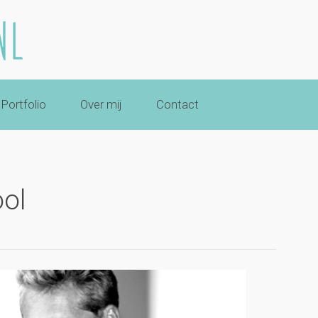
Portfolio
Over mij
Contact
ool