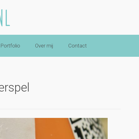
Portfolio
Over mij
Contact
erspel