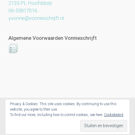
2135 PL Hoofddorp
06-55817016
yvonne@vonnieschrijft.nl
Algemene Voorwaarden Vonnieschrijft
Privacy & Cookies: This site uses cookies. By continuing to use this
website, you agree to their use.
Vonnieschrijft.nl © 2026. All Rights Reserved.
To find out more, including how to control cookies, see here:
Cookiebeleid
Powered by CoolCreations