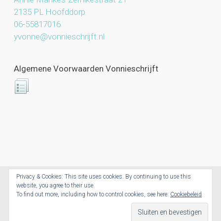
2135 PL Hoofddorp
06-55817016
yvonne@vonnieschrijft.nl
Algemene Voorwaarden Vonnieschrijft
Privacy & Cookies: This site uses cookies. By continuing to use this
website, you agree to their use.
Vonnieschrijft.nl © 2026. All Rights Reserved.
To find out more, including how to control cookies, see here:
Cookiebeleid
Powered by CoolCreations